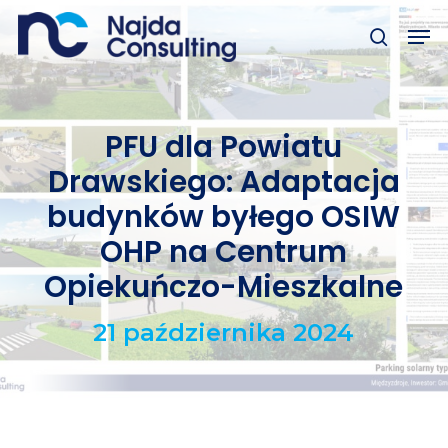
Skip
to
main
Close
content
Menu
PFU dla Powiatu
Drawskiego: Adaptacja
budynków byłego OSIW
OHP na Centrum
Opiekuńczo-Mieszkalne
21 października 2024